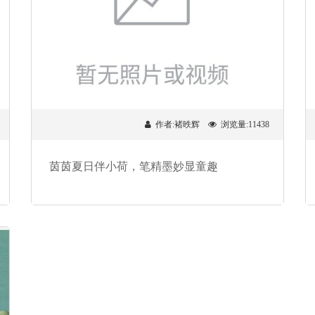
作者:褚昳辉
浏览量:11438
茵茵夏日伴小荷，笔精墨妙显童趣