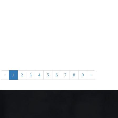
‹
1
2
3
4
5
6
7
8
9
›