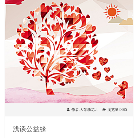
作者:大茉莉花儿
浏览量:9665
浅谈公益缘