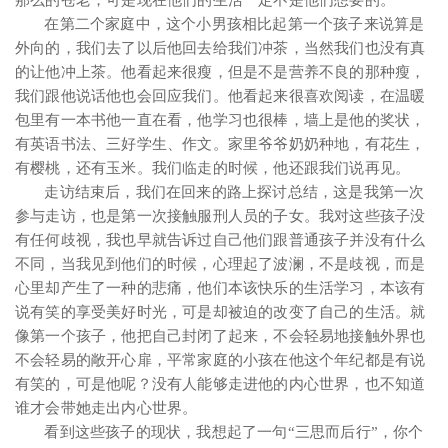
那么的苍老，可是现在他们的生活一定不是他们想要的。
在第二个家庭中，这个小男孩相比起第一个孩子来说算是
外向的，我们去了以后他回去给我们冲茶，当然我们也没有真
的让他冲上茶。他看起来很瘦，但是不是营养不良的那种瘦，
我们跟他说话他也会回应我们。他看起来很喜欢阅读，在温暖
包里有一本书他一直在看，他学习也很棒，墙上是他的奖状，
有英语书法、三好学生、作文。家里爷爷奶奶种地，有花生，
有樱桃，还有玉米。我们临走的时候，他还跟我们说再见。
走访结束后，我们在回来的路上探讨总结，这是我第一次
参与走访，也是第一次接触服刑人员的子女。我对这些孩子没
有任何歧视，我也早就告诉过自己他们跟普通孩子并没有什么
不同，当我见到他们的时候，心理起了波澜，不是歧视，而是
心里却产生了一种的悲痛，他们本该快乐的生活学习，本该有
说有笑的享受美好时光，可是却被迫的改变了自己的生活。就
像第一个孩子，他把自己封闭了起来，不会轻易地接触外界也
不会轻易的敞开心扉，平常家庭的小孩在他这个年纪都是有说
有笑的，可是他呢？没有人能够走进他的内心世界，也不知道
谁才会带她走出内心世界。
看到这些孩子的现状，我想起了一句“三思而后行”，你个