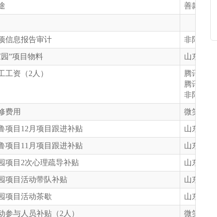
途
善款来源
项信息报告审计
非限定
家园”项目物料
山东高速
工工资（2人）
腾讯联劝
腾讯透明
非限定
修费用
微笑明天
鲁项目12月项目跟进补贴
山东省慈
鲁项目11月项目跟进补贴
山东省慈
园项目2次心理疏导补贴
山东高速
园项目活动带队补贴
山东高速
园项目活动茶歇
山东高速
动参与人员补贴（2人）
微笑明天