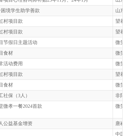
个困境学生助学善款
山东省慈
虹村项目款
望着高墙
虹村项目款
望着高墙
目节假日主题活动
微笑明天
目食材
微笑明天
常活动费用
微笑明天
虹村项目款
望着高墙
目食材
微笑明天
工社保（3人）
非限定
堂微孝一餐2024首款
微笑明天
人公益基金增资
唐崧阳同
中国妇女