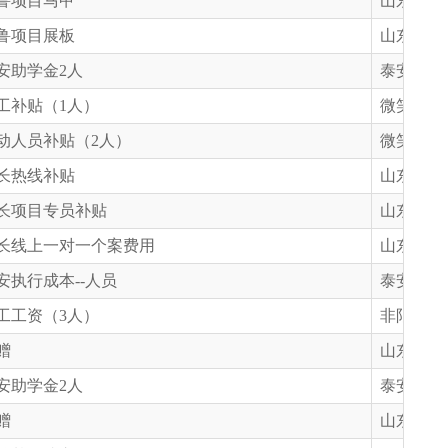
鲁项目马甲
山东省慈
鲁项目展板
山东省慈
安助学金2人
泰安市慈
工补贴（1人）
微笑明天
动人员补贴（2人）
微笑明天
长热线补贴
山东省慈
长项目专员补贴
山东省慈
长线上一对一个案费用
山东省慈
安执行成本--人员
泰安市慈
工工资（3人）
非限定
赠
山东天硕
安助学金2人
泰安市慈
赠
山东天硕