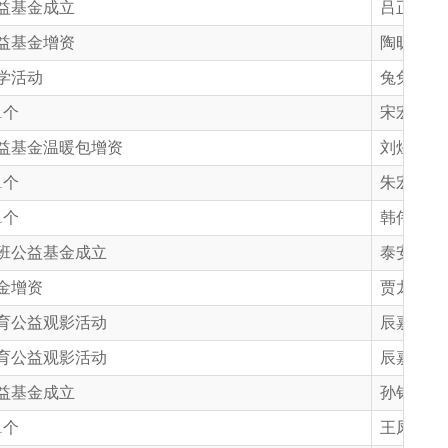
益基金成立
吕正则、
益基金增资
陶昕然同
学活动
兔兔英语
1个
宋宏老师
益基金温暖包增资
刘煜轩、
1个
朱宏顺老
1个
韩伟誉老
班公益基金成立
泰安四中
金增资
贾龙跃同
育公益观影活动
辰嘉公益
育公益观影活动
辰嘉公益
益基金成立
孙铭昱同
1个
王凤歌老