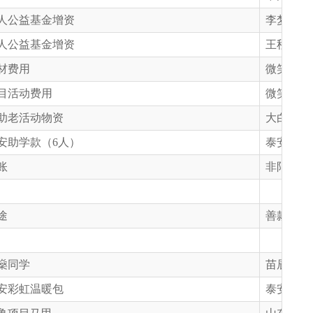
人公益基金增资
李梦容臣
人公益基金增资
王秋彤同
材费用
微笑明天
目活动费用
微笑明天
助老活动物资
大白峪小
安助学款（6人）
泰安市慈
账
非限定
途
善款来源
燊同学
苗辰老师
安彩虹温暖包
泰安市慈