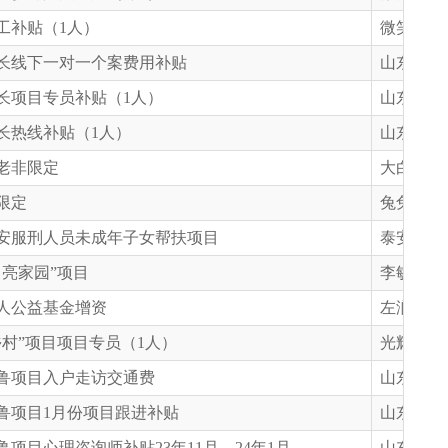
工补贴（1人）
微笑明天
长线下一对一个案费用补贴
山东省慈
长项目专员补贴（1人）
山东省慈
长热线补贴（1人）
山东省慈
老非限定
大白峪小
限定
兔兔英语
安服刑人员未成年子女帮扶项目
泰安市慈
月亮家园”项目
李敏老师
人公益基金增资
左润宁同
乡村”项目项目专员（1人）
光辉基金
鲁项目入户走访交通费
山东省慈
鲁项目1月份项目跟进补贴
山东省慈
鲁项目心理咨询师补贴23年11月、24年1月
山东省慈