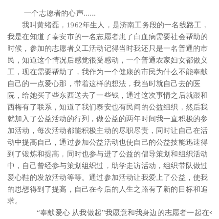
一个志愿者的心声......
我叫黄绪磊，1962年生人，是济南工务段的一名线路工，
我是在知道了泰安市的一名志愿者患了白血病需要社会帮助的
时候，参加的志愿者义工活动记得当时我还只是一名普通的市
民，知道这个情况后感觉很受感动，一个普通农家妇女都做义
工，现在需要帮助了，我作为一个健康的市民为什么不能奉献
自己的一点爱心那，带着这样的想法，我当时就自己去的医
院，给她买了些东西送去了一些钱，通过这次事情之后就跟和
西梅有了联系，知道了我们泰安也有民间的公益组织，然后我
就加入了公益活动的行列，做公益的两年时间我一直积极的参
加活动，每次活动都能积极主动的尽职尽责，同时让自己在活
动中提高自己，通过参加公益活动也使自己的公益技能迅速得
到了锻炼和提高，同时也参与进了公益的倡导策划和组织活动
中，自己曾经参与策划组织过，助学走访活动，组织带队做过
爱心鞋的发放活动等等。通过参加活动让我爱上了公益，使我
的思想得到了提高，自己在今后的人生之路有了新的目标和追
求。
“奉献爱心 从我做起”我愿意和我身边的志愿者一起在今