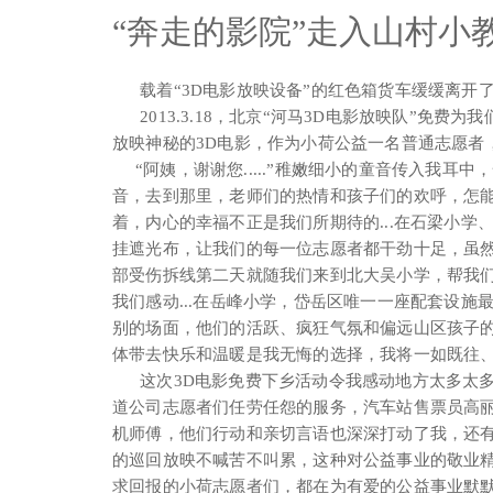
“奔走的影院”走入山村小
载着“3D电影放映设备”的红色箱货车缓缓离开了我的
2013.3.18，北京“河马3D电影放映队”免费
放映神秘的3D电影，作为小荷公益一名普通志愿者
“阿姨，谢谢您.....”稚嫩细小的童音传入我耳
音，去到那里，老师们的热情和孩子们的欢呼，怎能
着，内心的幸福不正是我们所期待的...在石梁小
挂遮光布，让我们的每一位志愿者都干劲十足，虽
部受伤拆线第二天就随我们来到北大吴小学，帮我
我们感动...在岳峰小学，岱岳区唯一一座配套设
别的场面，他们的活跃、疯狂气氛和偏远山区孩子
体带去快乐和温暖是我无悔的选择，我将一如既往
这次3D电影免费下乡活动令我感动地方太多太多
道公司志愿者们任劳任怨的服务，汽车站售票员高
机师傅，他们行动和亲切言语也深深打动了我，还有
的巡回放映不喊苦不叫累，这种对公益事业的敬业精
求回报的小荷志愿者们，都在为有爱的公益事业默默