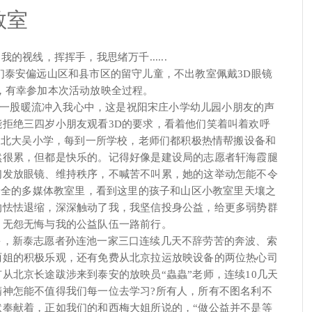
教室
视线，挥挥手，我思绪万千......
为我们泰安偏远山区和县市区的留守儿童，不出教室佩戴3D眼镜
，有幸参加本次活动放映全过程。
中，一股暖流冲入我心中，这是祝阳宋庄小学幼儿园小朋友的声
拒绝三四岁小朋友观看3D的要求，看着他们笑着叫着欢呼
学、北大吴小学，每到一所学校，老师们都积极热情帮搬设备和
然很累，但都是快乐的。记得好像是建设局的志愿者轩海霞腿
们发放眼镜、维持秩序，不喊苦不叫累，她的这举动怎能不令
施最全的多媒体教室里，看到这里的孩子和山区小教室里天壤之
的怯怯退缩，深深触动了我，我坚信投身公益，给更多弱势群
、无怨无悔与我的公益队伍一路前行。
，新泰志愿者孙连池一家三口连续几天不辞劳苦的奔波、索
丽姐的积极乐观，还有免费从北京拉运放映设备的两位热心司
从北京长途跋涉来到泰安的放映员“蟲蟲”老师，连续10几天
神怎能不值得我们每一位去学习?所有人，所有不图名利不
奉献着，正如我们的和西梅大姐所说的，“做公益并不是等