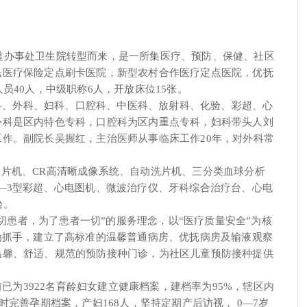
街道办事处卫生院转型而来，是一所集医疗、预防、保健、社区
民医疗保险定点刷卡医院，新型农村合作医疗定点医院，优抚
员40人，中级职称6人，开放床位15张。
科、外科、妇科、口腔科、中医科、放射科、化验、彩超、心
外科是区内特色专科，口腔科为区内重点专科，妇科带头人刘
作。副院长吴握红，主治医师从事临床工作20年，对外科常
拍片机、CR高清晰成像系统、自动洗片机、三分类血球分析
—3型彩超、心电图机、微波治疗仪、牙科综合治疗台、心电
台。
切患者，为了患者一切”的服务理念，以“医疗质量安全”为核
为抓手，建立了高标准的温馨普通病房、优抚病房及输液观察
温馨、舒适、规范的预防接种门诊，为社区儿童预防接种提供
为3922名育龄妇女建立健康档案，建档率为95%，辖区内
时完善孕期档案，产妇168人，坚持定期产后访视， 0—7岁