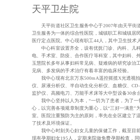
天平卫生院
天平街道社区卫生服务中心于2007年由天平
卫生服务为一体的综合性医院，城镇职工和城镇居
医疗定点医院。中心现有职工44人，其中卫生技术人
中心科室设置齐全，设有优抚门诊、内科、儿
电、手术室、防疫、合作医疗等科室，其中妇科、
玉慧院长多年从事妇科常见病、疑难病的研究诊治工
见病、多发病的手术治疗有着丰富的临床经验。
我中心现有北京万东500mA遥控摇揽X光透视
仪、尿液分析仪、半自动生化分析仪、血糖仪、CD
监护仪、高频电刀、万能手术床等大中型设备30余
我中心坚持以人为本，“一切为了患者，为了一
心，以完善各项规章制度为重心，以“三好一满意”
室。医院注重预防为主的原则，率先在全区建立了
了技术及环境保证。
我中心时刻关心妇女儿童的保健工作，截至目前已
现有孕期妇女195人，定期来院做免费孕期检查，同