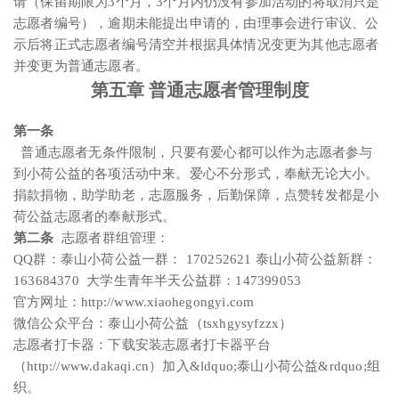
请（保留期限为3个月，3个月内仍没有参加活动的将取消只是
志愿者编号），逾期未能提出申请的，由理事会进行审议、公
示后将正式志愿者编号清空并根据具体情况变更为其他志愿者
并变更为普通志愿者。
第五章 普通志愿者管理制度
第一条
普通志愿者无条件限制，只要有爱心都可以作为志愿者参与
到小荷公益的各项活动中来。爱心不分形式，奉献无论大小。
捐款捐物，助学助老，志愿服务，后勤保障，点赞转发都是小
荷公益志愿者的奉献形式。
第二条
志愿者群组管理：
QQ群：泰山小荷公益一群： 170252621 泰山小荷公益新群：
163684370 大学生青年半天公益群：147399053
官方网址：http://www.xiaohegongyi.com
微信公众平台：泰山小荷公益（tsxhgysyfzzx）
志愿者打卡器：下载安装志愿者打卡器平台
（http://www.dakaqi.cn）加入&ldquo;泰山小荷公益&rdquo;组
织。