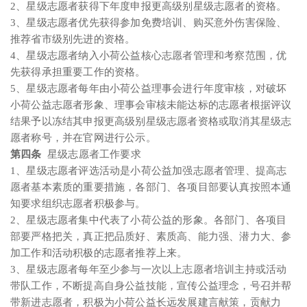
2、星级志愿者获得下年度申报更高级别星级志愿者的资格。
3、星级志愿者优先获得参加免费培训、购买意外伤害保险、
推荐省市级别先进的资格。
4、星级志愿者纳入小荷公益核心志愿者管理和考察范围，优
先获得承担重要工作的资格。
5、星级志愿者每年由小荷公益理事会进行年度审核，对破坏
小荷公益志愿者形象、理事会审核未能达标的志愿者根据评议
结果予以冻结其申报更高级别星级志愿者资格或取消其星级志
愿者称号，并在官网进行公示。
第四条
星级志愿者工作要求
1、星级志愿者评选活动是小荷公益加强志愿者管理、提高志
愿者基本素质的重要措施，各部门、各项目部要认真按照本通
知要求组织志愿者积极参与。
2、星级志愿者集中代表了小荷公益的形象。各部门、各项目
部要严格把关，真正把品质好、素质高、能力强、潜力大、参
加工作和活动积极的志愿者推荐上来。
3、星级志愿者每年至少参与一次以上志愿者培训主持或活动
带队工作，不断提高自身公益技能，宣传公益理念，号召并帮
带新进志愿者，积极为小荷公益长远发展建言献策，贡献力