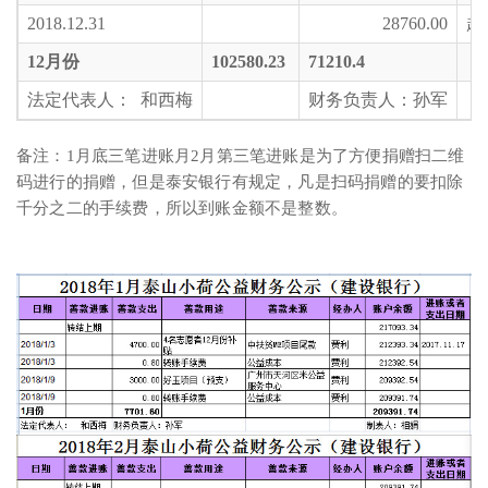
2018.12.31
28760.00
超
12
月份
102580.23
71210.4
法定代表人： 和西梅
财务负责人：孙军
备注：1月底三笔进账月2月第三笔进账是为了方便捐赠扫二维
码进行的捐赠，但是泰安银行有规定，凡是扫码捐赠的要扣除
千分之二的手续费，所以到账金额不是整数。