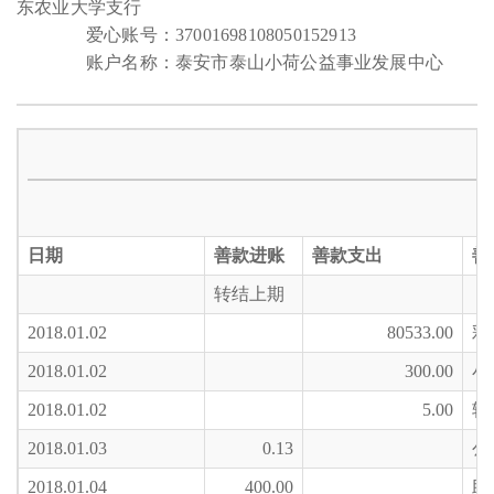
东农业大学支行
爱心账号：
37001698108050152913
账户名称：泰安市泰山小荷公益事业发展中心
日期
善款进账
善款支出
善
转结上期
2018.01.02
80533.00
彩
2018.01.02
300.00
小
2018.01.02
5.00
转
2018.01.03
0.13
公
2018.01.04
400.00
助