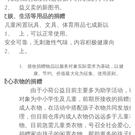
2、
益义卖的新图书。
、
于文娱、生活等用品的捐赠
儿童闲置玩具、文具、体育用品七成新以
1、
上，可以正常使用。
安全可靠，无刺激性气味，内容积极健康向
2、
上。
3、 接收捐赠物品以服务对象实际需求为基础，以健
康、节约、价值最大化为征集、使用原则。
、
于爱心衣物的捐赠
由于小荷公益目前主要多为助学活动，帮
对象为中小学生及儿童，前期所接收的捐赠多
成人衣物，在活动中搭配孩子衣物共同发放处
理，但目前仓库内成人衣物仍远远多于儿童衣
物。目前急需儿童类衣物，号召全社会爱心人
捐赠家中孩子的闲置衣物，帮助更多的孩子解