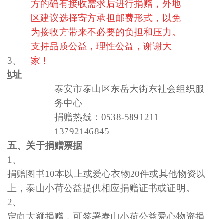
方的确有接收需求后进行捐赠，外地
区建议选择寄方承担邮费形式，以免
为接收方带来不必要的负担和压力。
支持品质公益，理性公益，谢谢大
3、
家！
、
赠地址
泰安市泰山区东岳大街东社会组织服
务中心
捐赠热线：0538-5891211
13792146845
五、
关于捐赠票据
1、
捐赠图书10本以上或爱心衣物20件或其他物资以
上，泰山小荷公益提供相应捐赠证书或证明。
2、
定向大额捐赠，可签署泰山小荷公益爱心物资捐